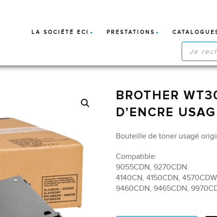
LA SOCIÉTÉ ECI
PRESTATIONS
CATALOGUE
RECHERC
DE
PRODUIT
BROTHER WT30
D’ENCRE USAG
Bouteille de toner usagé orig
Compatible:
9055CDN, 9270CDN
4140CN, 4150CDN, 4570CD
9460CDN, 9465CDN, 9970C