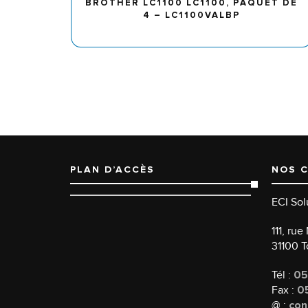
BROTHER LC1100 LC1100, PAQUET DE
4 – LC1100VALBP
PLAN D’ACCÈS
NOS 
ECI Sol
111, ru
31100 
Tél :
05
Fax :
05
@ :
con