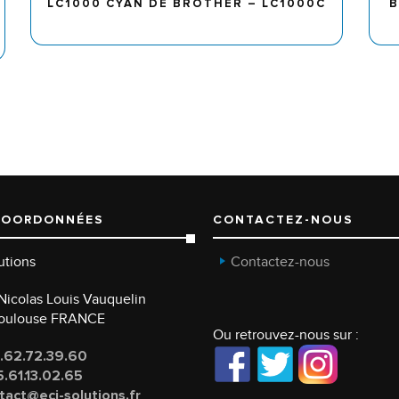
LC1000 CYAN DE BROTHER – LC1000C
B
COORDONNÉES
CONTACTEZ-NOUS
utions
Contactez-nous
e Nicolas Louis Vauquelin
Toulouse FRANCE
Ou retrouvez-nous sur :
.62.72.39.60
.61.13.02.65
tact@eci-solutions.fr