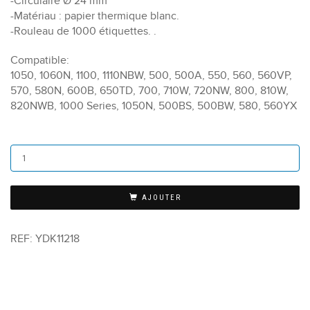
-Circulaire Ø 24 mm
-Matériau : papier thermique blanc.
-Rouleau de 1000 étiquettes. .
Compatible:
1050, 1060N, 1100, 1110NBW, 500, 500A, 550, 560, 560VP,
570, 580N, 600B, 650TD, 700, 710W, 720NW, 800, 810W,
820NWB, 1000 Series, 1050N, 500BS, 500BW, 580, 560YX
AJOUTER
REF:
YDK11218