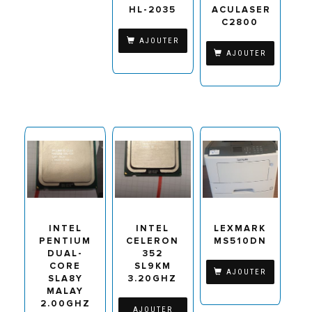
HL-2035
ACULASER
C2800
AJOUTER
AJOUTER
INTEL
INTEL
LEXMARK
PENTIUM
CELERON
MS510DN
DUAL-
352
CORE
SL9KM
AJOUTER
SLA8Y
3.20GHZ
MALAY
2.00GHZ
AJOUTER